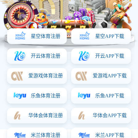
注册信息：如手机号、昵称、头像等基础资料
设备信息：操作系统、浏览器、分辨率、唯一标识等
行为记录：包括访问路径、停留时间、偏好设置等
位置信息：在获得授权后采集
三、信息使用目的
收集到的信息将用于：
为您提供定制化内容与互动体验
保障账号和数据安全
进行数据分析与服务优化
在授权基础上提供通知推送服务
四、第三方共享与信息披露
我们承诺不会随意出售用户信息，仅在以下情况下共享：
经您明确授权的合作服务